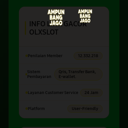
INFO LINK GACOR
OLXSLOT
Penilaian Member
12.332.218
Sistem
Qris, Transfer Bank,
Pembayaran
E-wallet.
Layanan Customer Service
24 Jam
Platform
User-Friendly