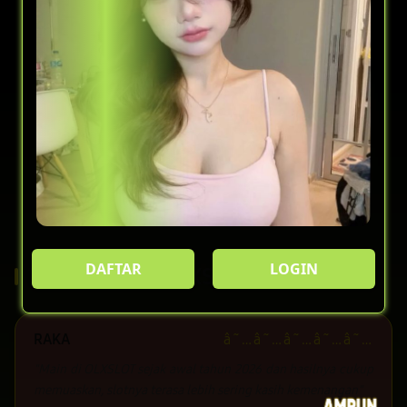
slot lengkap, RTP kompetitif, dan fitur
modern yang mudah dimainkan. Didukung
server stabil, transaksi cepat, serta tampilan
mobile friendly. Pengalaman bermain slot
online terasa nyaman, aman, dan seru setiap
hari dengan peluang menang menarik.
Cocok untuk pemula hingga profesional
yang mengutamakan hiburan berkualitas
dan performa slot gacor.
DAFTAR
LOGIN
TOP REVIEW OLXSLOT MEMBER
RAKA
â˜…â˜…â˜…â˜…â˜…
"Main di OLXSLOT sejak awal tahun 2026 dan hasilnya cukup
memuaskan, slotnya terasa lebih sering kasih kemenangan"