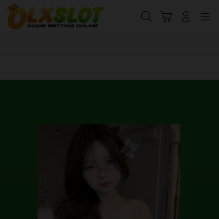
Skip
to
Cari
Troli
Login
Navigation
content
Buka Info Lebih Lanjut